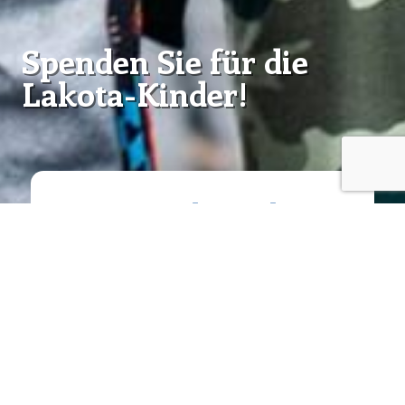
Spenden Sie für die
Lakota-Kinder!
Ja, ich spende für die
Lakota-Kinder!
Vielen Dank!
€28,-
€49,-
€98,-