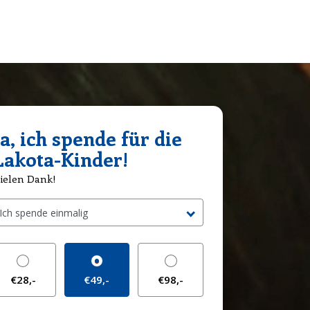
Ja, ich spende für die
Lakota-Kinder!
ielen Dank!
€28,-
€49,-
€98,-