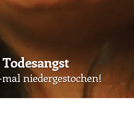
s Todesangst
-mal niedergestochen!
res Zuhause zu finden.
ten Danisha und ihre beiden Schwestern