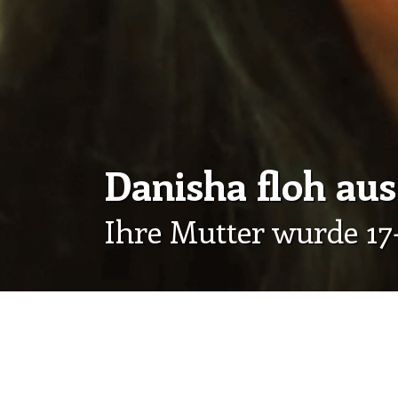
Danisha floh au
Ihre Mutter wurde 17
Bitte helfen Sie Lakota-Kindern, ein siche
Als ihre Mutter schwer verletzt wurde, muss
mitten in der Nacht fliehen.